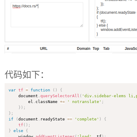
代码如下：
var
tf
=
function
(
)
{
    document
.
querySelectorAll
(
'div.sidebar-elems li,
        el
.
className 
+=
' notranslate'
;
}
)
;
}
;
if
(
document
.
readyState 
==
'complete'
)
{
tf
(
)
;
}
else
{
    window
.
addEventListener
(
'load'
,
 tf
)
;