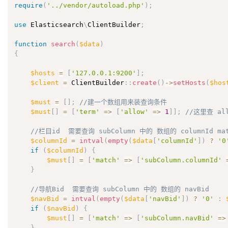
require
(
'../vendor/autoload.php'
)
;
use
Elasticsearch
\
ClientBuilder
;
function
search
(
$data
)
{
$hosts
=
[
'127.0.0.1:9200'
]
;
$client
=
 ClientBuilder
:
:
create
(
)
-
>
setHosts
(
$hos
$must
=
[
]
;
//建一个数组用来装查询条件
$must
[
]
=
[
'term'
=
>
[
'allow'
=
>
1
]
]
;
//这里查 al
//栏目id  需要查询 subColumn 中的 数组的 columnId m
$columnId
=
intval
(
empty
(
$data
[
'columnId'
]
)
?
'0
if
(
$columnId
)
{
$must
[
]
=
[
'match'
=
>
[
'subColumn.columnId'
}
//导航Bid  需要查询 subColumn 中的 数组的 navBid
$navBid
=
intval
(
empty
(
$data
[
'navBid'
]
)
?
'0'
:
if
(
$navBid
)
{
$must
[
]
=
[
'match'
=
>
[
'subColumn.navBid'
=
>
}