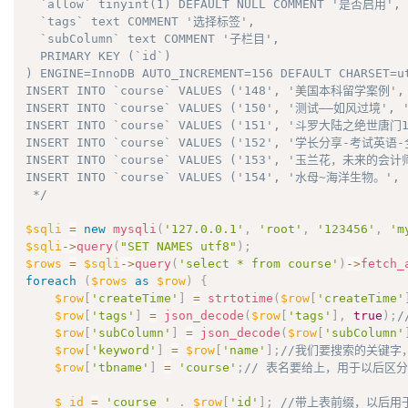
  `allow` tinyint(1) DEFAULT NULL COMMENT '是否启用',

  `tags` text COMMENT '选择标签',

  `subColumn` text COMMENT '子栏目',

  PRIMARY KEY (`id`)

) ENGINE=InnoDB AUTO_INCREMENT=156 DEFAULT CHARSET=ut
INSERT INTO `course` VALUES ('148', '美国本科留学案例', '20
INSERT INTO `course` VALUES ('150', '测试——如风过境', '20
INSERT INTO `course` VALUES ('151', '斗罗大陆之绝世唐门1', '
INSERT INTO `course` VALUES ('152', '学长分享-考试英语-全部',
INSERT INTO `course` VALUES ('153', '玉兰花，未来的会计师', '
INSERT INTO `course` VALUES ('154', '水母~海洋生物。', '20
 */
$sqli
=
new
mysqli
(
'127.0.0.1'
,
'root'
,
'123456'
,
'm
$sqli
-
>
query
(
"SET NAMES utf8"
)
;
$rows
=
$sqli
-
>
query
(
'select * from course'
)
-
>
fetch_
foreach
(
$rows
as
$row
)
{
$row
[
'createTime'
]
=
strtotime
(
$row
[
'createTime'
$row
[
'tags'
]
=
json_decode
(
$row
[
'tags'
]
,
true
)
;
$row
[
'subColumn'
]
=
json_decode
(
$row
[
'subColumn'
$row
[
'keyword'
]
=
$row
[
'name'
]
;
//我们要搜索的关键字，
$row
[
'tbname'
]
=
'course'
;
// 表名要给上，用于以后区
$_id
=
'course_'
.
$row
[
'id'
]
;
//带上表前缀，以后用