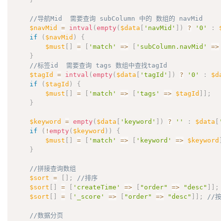
//导航Mid  需要查询 subColumn 中的 数组的 navMid
$navMid
=
intval
(
empty
(
$data
[
'navMid'
]
)
?
'0'
:
if
(
$navMid
)
{
$must
[
]
=
[
'match'
=
>
[
'subColumn.navMid'
=
>
}
//标签id  需要查询 tags 数组中查找tagId
$tagId
=
intval
(
empty
(
$data
[
'tagId'
]
)
?
'0'
:
$d
if
(
$tagId
)
{
$must
[
]
=
[
'match'
=
>
[
'tags'
=
>
$tagId
]
]
;
}
$keyword
=
empty
(
$data
[
'keyword'
]
)
?
''
:
$data
[
if
(
!
empty
(
$keyword
)
)
{
$must
[
]
=
[
'match'
=
>
[
'keyword'
=
>
$keyword
}
//拼接查询数组
$sort
=
[
]
;
//排序
$sort
[
]
=
[
'createTime'
=
>
[
"order"
=
>
"desc"
]
]
;
$sort
[
]
=
[
'_score'
=
>
[
"order"
=
>
"desc"
]
]
;
//
//数据分页