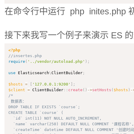
在命令行中运行 php inites.ph
接下来我写一个例子来演示 ES 
<?php
//insertes.php
require
(
'../vendor/autoload.php'
)
;
use
Elasticsearch
\
ClientBuilder
;
$hosts
=
[
'127.0.0.1:9200'
]
;
$client
=
 ClientBuilder
:
:
create
(
)
-
>
setHosts
(
$hosts
)
-
/*

 数据表：

DROP TABLE IF EXISTS `course`;

CREATE TABLE `course` (

  `id` int(11) NOT NULL AUTO_INCREMENT,

  `name` varchar(250) DEFAULT NULL COMMENT '课程名称',

  `createTime` datetime DEFAULT NULL COMMENT '创建时间'