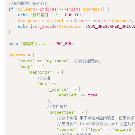
//先判断索引是否存在
if
(
$client
-
>
indices
(
)
-
>
exists
(
$params
)
)
{
echo
'删除索引...'
.
PHP_EOL
;
$response
=
$client
-
>
indices
(
)
-
>
delete
(
$params
)
;
echo
json_encode
(
$response
,
JSON_UNESCAPED_UNICO
}
echo
'创建索引...'
.
PHP_EOL
;
$params
=
[
'index'
=
>
'my_index'
,
//要创建的索引
'body'
=
>
[
'mappings'
=
>
[
//文档
'doc'
=
>
[
'_source'
=
>
[
'enabled'
=
>
true
]
,
//文档属性
'properties'
=
>
[
//这个字段 用于存储对应的表名，如果有多个
//支持多个 type(类似数据库表) 设置属
"tbname"
=
>
[
"type"
=
>
"keyword"