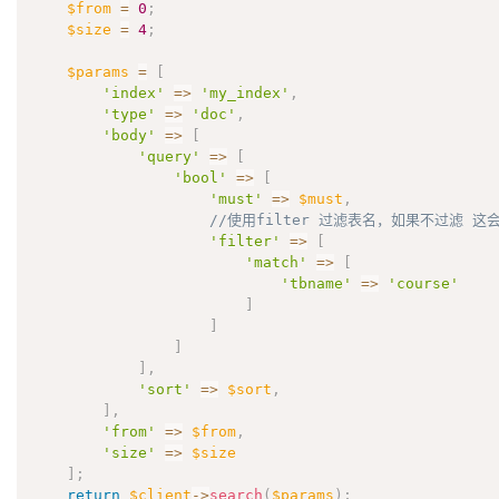
$from
=
0
;
$size
=
4
;
$params
=
[
'index'
=
>
'my_index'
,
'type'
=
>
'doc'
,
'body'
=
>
[
'query'
=
>
[
'bool'
=
>
[
'must'
=
>
$must
,
//使用filter 过滤表名，如果不过滤 这
'filter'
=
>
[
'match'
=
>
[
'tbname'
=
>
'course'
]
]
]
]
,
'sort'
=
>
$sort
,
]
,
'from'
=
>
$from
,
'size'
=
>
$size
]
;
return
$client
-
>
search
(
$params
)
;