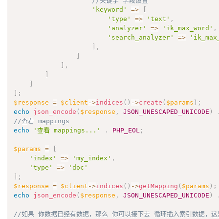
//关键字 字段设置
'keyword'
=
>
[
'type'
=
>
'text'
,
'analyzer'
=
>
'ik_max_word'
,
'search_analyzer'
=
>
'ik_max
]
,
]
]
,
]
]
]
;
$response
=
$client
-
>
indices
(
)
-
>
create
(
$params
)
;
echo
json_encode
(
$response
,
JSON_UNESCAPED_UNICODE
)
//查看 mappings
echo
'查看 mappings...'
.
PHP_EOL
;
$params
=
[
'index'
=
>
'my_index'
,
'type'
=
>
'doc'
]
;
$response
=
$client
-
>
indices
(
)
-
>
getMapping
(
$params
)
;
echo
json_encode
(
$response
,
JSON_UNESCAPED_UNICODE
)
//如果 你数据已经有数据，那么 你可以接下去 循环插入索引数据，这里